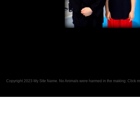
Copyright 2023 My Site Name. No Animals were harmed in the making. Click me