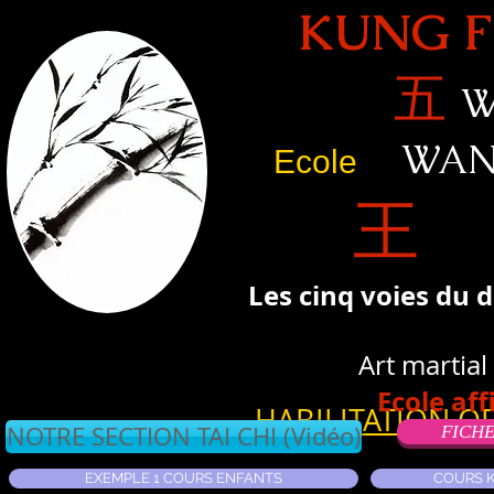
KUNG FU
五
W
WAN
Ecole
王
Les cinq voies du 
Art martia
Ecole af
HABILITATION OF
NOTRE SECTION TAI CHI (Vidéo)
FICHE
EXEMPLE 1 COURS ENFANTS
COURS 