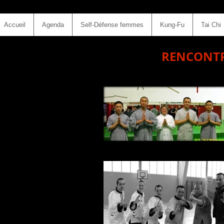
Accueil
Agenda
Self-Défense femmes
Kung-Fu
Tai Chi
RENCONTR